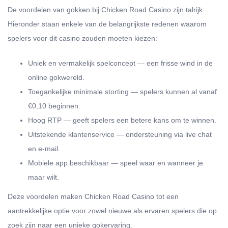
De voordelen van gokken bij Chicken Road Casino zijn talrijk.
Hieronder staan enkele van de belangrijkste redenen waarom
spelers voor dit casino zouden moeten kiezen:
Uniek en vermakelijk spelconcept — een frisse wind in de
online gokwereld.
Toegankelijke minimale storting — spelers kunnen al vanaf
€0,10 beginnen.
Hoog RTP — geeft spelers een betere kans om te winnen.
Uitstekende klantenservice — ondersteuning via live chat
en e-mail.
Mobiele app beschikbaar — speel waar en wanneer je
maar wilt.
Deze voordelen maken Chicken Road Casino tot een
aantrekkelijke optie voor zowel nieuwe als ervaren spelers die op
zoek zijn naar een unieke gokervaring.