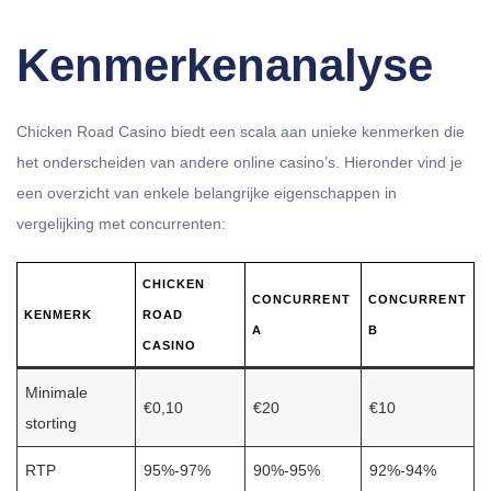
Kenmerkenanalyse
Chicken Road Casino biedt een scala aan unieke kenmerken die
het onderscheiden van andere online casino’s. Hieronder vind je
een overzicht van enkele belangrijke eigenschappen in
vergelijking met concurrenten:
CHICKEN
CONCURRENT
CONCURRENT
KENMERK
ROAD
A
B
CASINO
Minimale
€0,10
€20
€10
storting
RTP
95%-97%
90%-95%
92%-94%