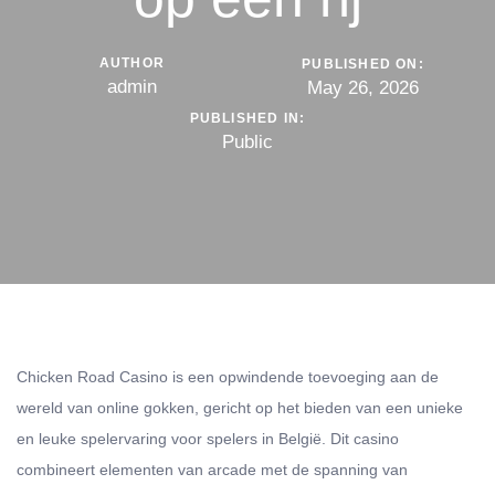
AUTHOR
PUBLISHED ON:
admin
May 26, 2026
PUBLISHED IN:
Public
Chicken Road Casino is een opwindende toevoeging aan de
wereld van online gokken, gericht op het bieden van een unieke
en leuke spelervaring voor spelers in België. Dit casino
combineert elementen van arcade met de spanning van