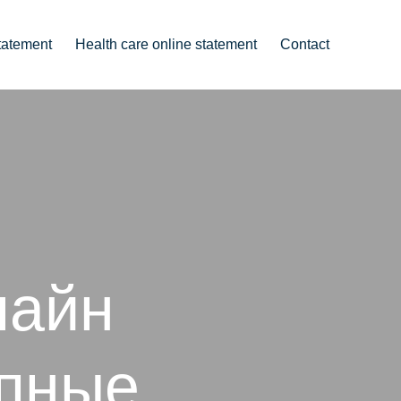
tatement
Health care online statement
Contact
лайн
упные