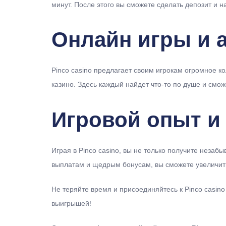
минут. После этого вы сможете сделать депозит и 
Онлайн игры и 
Pinco casino предлагает своим игрокам огромное к
казино. Здесь каждый найдет что-то по душе и смо
Игровой опыт 
Играя в Pinco casino, вы не только получите неза
выплатам и щедрым бонусам, вы сможете увеличить
Не теряйте время и присоединяйтесь к Pinco casin
выигрышей!