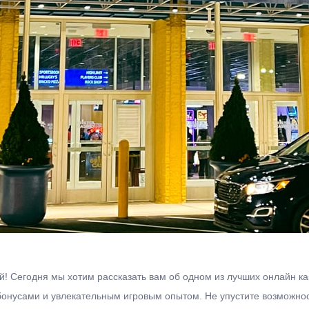
! Сегодня мы хотим рассказать вам об одном из лучших онлайн кази
нусами и увлекательным игровым опытом. Не упустите возможност