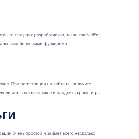
гры от ведущих разработчиков, такие как NetEnt,
никальными бонусными функциями.
оков. При регистрации на сайте вы получите
увеличить свои выигрыши и продлить время игры.
ьги
рации очень простой и займет всего несколько