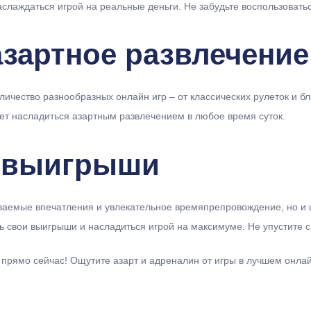
наслаждаться игрой на реальные деньги. Не забудьте воспользоват
азартное развлечение
оличество разнообразных онлайн игр – от классических рулеток и б
жет насладиться азартным развлечением в любое время суток.
и выигрыши
бываемые впечатления и увлекательное времяпрепровождение, но и
 свои выигрыши и насладиться игрой на максимуме. Не упустите с
o прямо сейчас! Ощутите азарт и адреналин от игры в лучшем онла