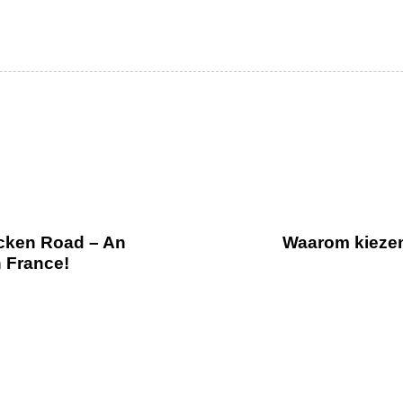
icken Road – An
Waarom kiezen
n France!