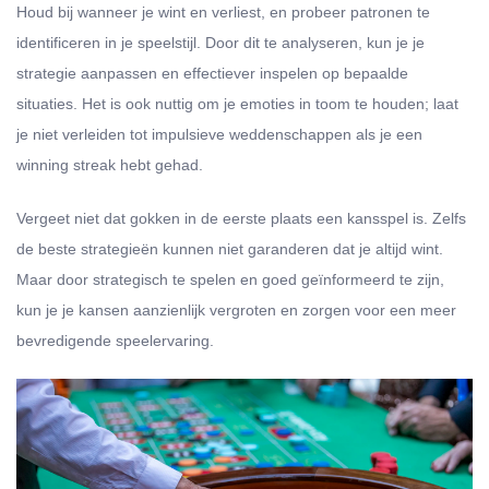
Houd bij wanneer je wint en verliest, en probeer patronen te
identificeren in je speelstijl. Door dit te analyseren, kun je je
strategie aanpassen en effectiever inspelen op bepaalde
situaties. Het is ook nuttig om je emoties in toom te houden; laat
je niet verleiden tot impulsieve weddenschappen als je een
winning streak hebt gehad.
Vergeet niet dat gokken in de eerste plaats een kansspel is. Zelfs
de beste strategieën kunnen niet garanderen dat je altijd wint.
Maar door strategisch te spelen en goed geïnformeerd te zijn,
kun je je kansen aanzienlijk vergroten en zorgen voor een meer
bevredigende speelervaring.