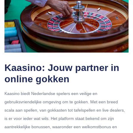
Kaasino: Jouw partner in
online gokken
Kaasino biedt Nederlandse spelers een veilige en
gebruiksvriendelijke omgeving om te gokken. Met een breed
scala aan spellen, van gokkasten tot tafelspellen en live dealers,
is er voor ieder wat wils. Het platform staat bekend om zijn
aantrekkelijke bonussen, waaronder een welkomstbonus en