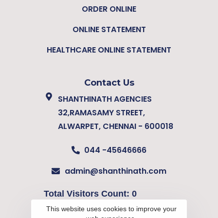
ORDER ONLINE
ONLINE STATEMENT
HEALTHCARE ONLINE STATEMENT
Contact Us
SHANTHINATH AGENCIES
32,RAMASAMY STREET,
ALWARPET, CHENNAI - 600018
044 -45646666
admin@shanthinath.com
Total Visitors Count: 0
This website uses cookies to improve your