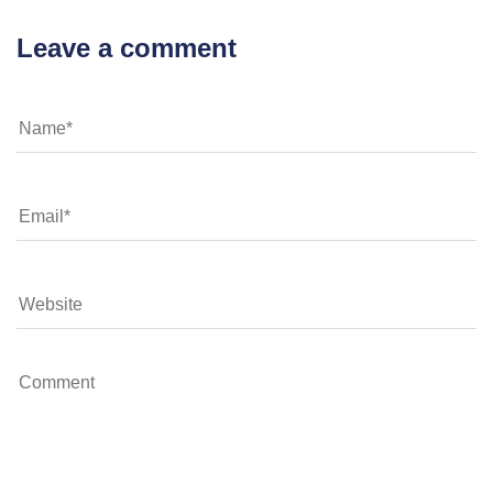
Leave a comment