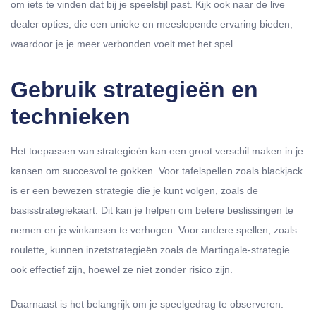
om iets te vinden dat bij je speelstijl past. Kijk ook naar de live
dealer opties, die een unieke en meeslepende ervaring bieden,
waardoor je je meer verbonden voelt met het spel.
Gebruik strategieën en
technieken
Het toepassen van strategieën kan een groot verschil maken in je
kansen om succesvol te gokken. Voor tafelspellen zoals blackjack
is er een bewezen strategie die je kunt volgen, zoals de
basisstrategiekaart. Dit kan je helpen om betere beslissingen te
nemen en je winkansen te verhogen. Voor andere spellen, zoals
roulette, kunnen inzetstrategieën zoals de Martingale-strategie
ook effectief zijn, hoewel ze niet zonder risico zijn.
Daarnaast is het belangrijk om je speelgedrag te observeren.