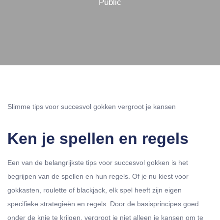
Public
Slimme tips voor succesvol gokken vergroot je kansen
Ken je spellen en regels
Een van de belangrijkste tips voor succesvol gokken is het
begrijpen van de spellen en hun regels. Of je nu kiest voor
gokkasten, roulette of blackjack, elk spel heeft zijn eigen
specifieke strategieën en regels. Door de basisprincipes goed
onder de knie te krijgen, vergroot je niet alleen je kansen om te