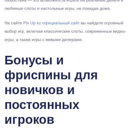
любимые слоты и настольные игры, не покидая дома.
На сайте
Pin Up kz официальный сайт
вы найдете огромный
выбор игр, включая классические слоты, современные видео-
игры, а также игры с живыми дилерами.
Бонусы и
фриспины для
новичков и
постоянных
игроков