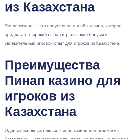
из Казахстана
Пинап казино — это популярное онлайн-казино, которое
предлагает широкий выбор игр, высокие бонусы и
увлекательный игровой опыт для игроков из Казахстана.
Преимущества
Пинап казино для
игроков из
Казахстана
Один из основных плюсов Пинап казино для игроков из
Казахстана — это возможность играть на реальные деньги в