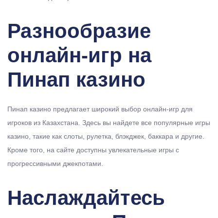
Разнообразие
онлайн-игр на
Пинап казино
Пинап казино предлагает широкий выбор онлайн-игр для
игроков из Казахстана. Здесь вы найдете все популярные игры
казино, такие как слоты, рулетка, блэкджек, баккара и другие.
Кроме того, на сайте доступны увлекательные игры с
прогрессивными джекпотами.
Наслаждайтесь