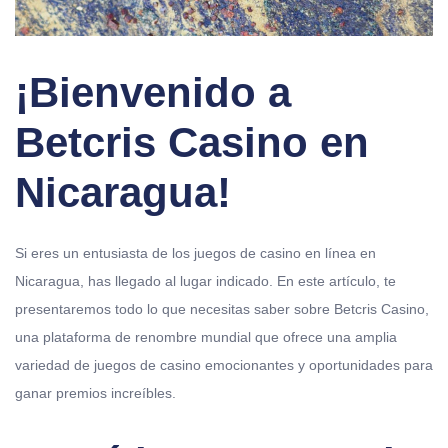
¡Bienvenido a
Betcris Casino en
Nicaragua!
Si eres un entusiasta de los juegos de casino en línea en
Nicaragua, has llegado al lugar indicado. En este artículo, te
presentaremos todo lo que necesitas saber sobre Betcris Casino,
una plataforma de renombre mundial que ofrece una amplia
variedad de juegos de casino emocionantes y oportunidades para
ganar premios increíbles.