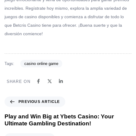
increíbles. Regístrate hoy mismo, explora la amplia variedad de
juegos de casino disponibles y comienza a disfrutar de todo lo
que Betcris Casino tiene para ofrecer. ¡Buena suerte y que la
diversión comience!
Tags:
casino online game
SHARE ON
PREVIOUS ARTICLE
Play and Win Big at Ybets Casino: Your
Ultimate Gambling Destination!