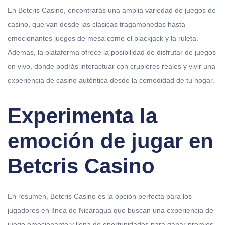
En Betcris Casino, encontrarás una amplia variedad de juegos de
casino, que van desde las clásicas tragamonedas hasta
emocionantes juegos de mesa como el blackjack y la ruleta.
Además, la plataforma ofrece la posibilidad de disfrutar de juegos
en vivo, donde podrás interactuar con crupieres reales y vivir una
experiencia de casino auténtica desde la comodidad de tu hogar.
Experimenta la
emoción de jugar en
Betcris Casino
En resumen, Betcris Casino es la opción perfecta para los
jugadores en línea de Nicaragua que buscan una experiencia de
juego emocionante y llena de oportunidades para ganar premios