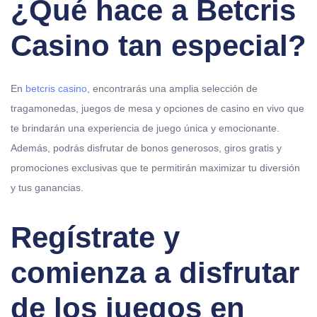
¿Qué hace a Betcris
Casino tan especial?
En
betcris casino
, encontrarás una amplia selección de
tragamonedas, juegos de mesa y opciones de casino en vivo que
te brindarán una experiencia de juego única y emocionante.
Además, podrás disfrutar de bonos generosos, giros gratis y
promociones exclusivas que te permitirán maximizar tu diversión
y tus ganancias.
Regístrate y
comienza a disfrutar
de los juegos en