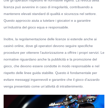
che gli operatori rispettino le normative vigenti. La revoca della
licenza può avvenire in caso di irregolarità, contribuendo a
mantenere elevati standard di qualità e sicurezza nel settore.
Questo approccio aiuta a tutelare i giocatori e a garantire
un’industria del gioco equa e responsabile.
Inoltre, la regolamentazione delle licenze si estende anche ai
casinò online, dove gli operatori devono seguire specifiche
procedure per ottenere l’autorizzazione a offrire i propri servizi. Le
normative riguardano anche la pubblicità e la promozione del
gioco, che devono essere condotte in modo responsabile e nel
rispetto delle linee guida stabilite. Questo è fondamentale per
evitare messaggi ingannevoli e garantire che il gioco d’azzardo
venga presentato come un’attività di intrattenimento.