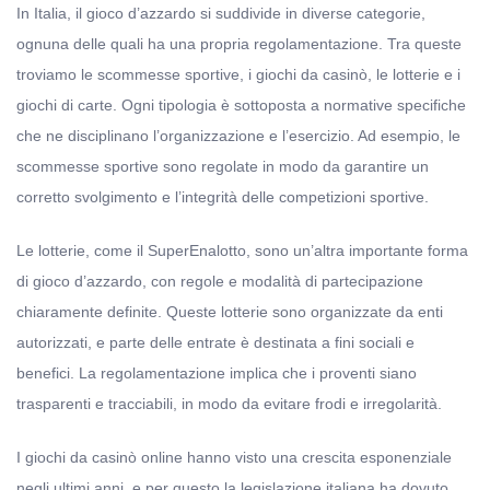
In Italia, il gioco d’azzardo si suddivide in diverse categorie,
ognuna delle quali ha una propria regolamentazione. Tra queste
troviamo le scommesse sportive, i giochi da casinò, le lotterie e i
giochi di carte. Ogni tipologia è sottoposta a normative specifiche
che ne disciplinano l’organizzazione e l’esercizio. Ad esempio, le
scommesse sportive sono regolate in modo da garantire un
corretto svolgimento e l’integrità delle competizioni sportive.
Le lotterie, come il SuperEnalotto, sono un’altra importante forma
di gioco d’azzardo, con regole e modalità di partecipazione
chiaramente definite. Queste lotterie sono organizzate da enti
autorizzati, e parte delle entrate è destinata a fini sociali e
benefici. La regolamentazione implica che i proventi siano
trasparenti e tracciabili, in modo da evitare frodi e irregolarità.
I giochi da casinò online hanno visto una crescita esponenziale
negli ultimi anni, e per questo la legislazione italiana ha dovuto