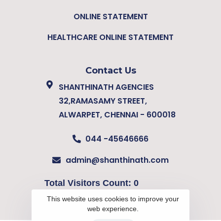
ONLINE STATEMENT
HEALTHCARE ONLINE STATEMENT
Contact Us
SHANTHINATH AGENCIES
32,RAMASAMY STREET,
ALWARPET, CHENNAI - 600018
044 -45646666
admin@shanthinath.com
Total Visitors Count: 0
This website uses cookies to improve your
web experience.