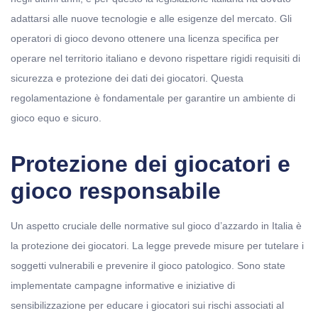
adattarsi alle nuove tecnologie e alle esigenze del mercato. Gli
operatori di gioco devono ottenere una licenza specifica per
operare nel territorio italiano e devono rispettare rigidi requisiti di
sicurezza e protezione dei dati dei giocatori. Questa
regolamentazione è fondamentale per garantire un ambiente di
gioco equo e sicuro.
Protezione dei giocatori e
gioco responsabile
Un aspetto cruciale delle normative sul gioco d’azzardo in Italia è
la protezione dei giocatori. La legge prevede misure per tutelare i
soggetti vulnerabili e prevenire il gioco patologico. Sono state
implementate campagne informative e iniziative di
sensibilizzazione per educare i giocatori sui rischi associati al