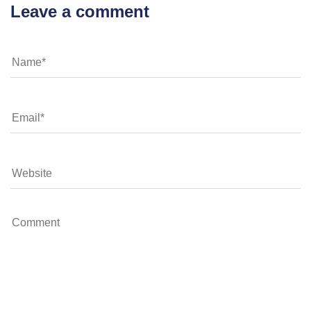
Leave a comment