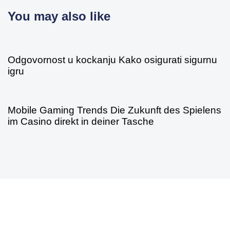
You may also like
2 days ago
Public
Odgovornost u kockanju Kako osigurati sigurnu
igru
2 days ago
Public
Mobile Gaming Trends Die Zukunft des Spielens
im Casino direkt in deiner Tasche