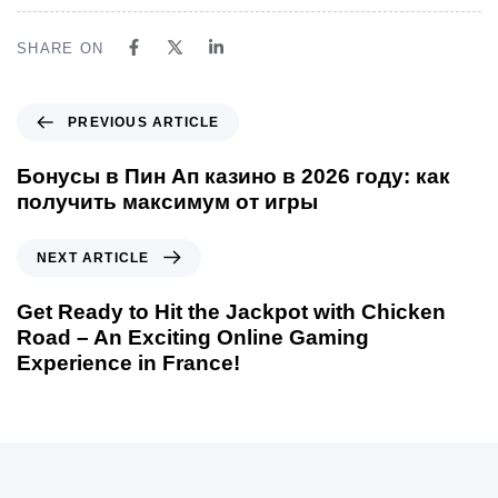
SHARE ON
PREVIOUS ARTICLE
Бонусы в Пин Ап казино в 2026 году: как
получить максимум от игры
NEXT ARTICLE
Get Ready to Hit the Jackpot with Chicken
Road – An Exciting Online Gaming
Experience in France!