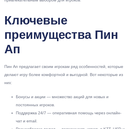
привлекательным выбором для игроков.
Ключевые
преимущества Пин
Ап
Пин Ап предлагает своим игрокам ряд особенностей, которые
делают игру более комфортной и выгодной. Вот некоторые из
них:
Бонусы и акции — множество акций для новых и
постоянных игроков.
Поддержка 24/7 — оперативная помощь через онлайн-
чат и email.
Разнообразие валют — возможность играть в KZT, USD и