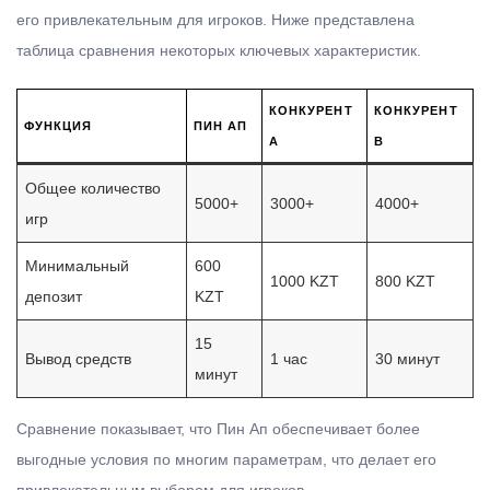
его привлекательным для игроков. Ниже представлена
таблица сравнения некоторых ключевых характеристик.
КОНКУРЕНТ
КОНКУРЕНТ
ФУНКЦИЯ
ПИН АП
A
B
Общее количество
5000+
3000+
4000+
игр
Минимальный
600
1000 KZT
800 KZT
депозит
KZT
15
Вывод средств
1 час
30 минут
минут
Сравнение показывает, что Пин Ап обеспечивает более
выгодные условия по многим параметрам, что делает его