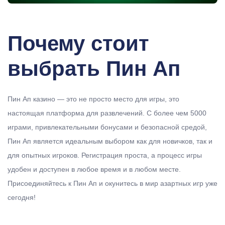
Почему стоит
выбрать Пин Ап
Пин Ап казино — это не просто место для игры, это
настоящая платформа для развлечений. С более чем 5000
играми, привлекательными бонусами и безопасной средой,
Пин Ап является идеальным выбором как для новичков, так и
для опытных игроков. Регистрация проста, а процесс игры
удобен и доступен в любое время и в любом месте.
Присоединяйтесь к Пин Ап и окунитесь в мир азартных игр уже
сегодня!