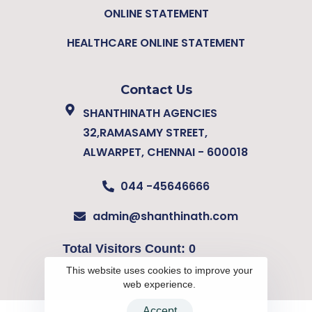
ONLINE STATEMENT
HEALTHCARE ONLINE STATEMENT
Contact Us
SHANTHINATH AGENCIES
32,RAMASAMY STREET,
ALWARPET, CHENNAI - 600018
044 -45646666
admin@shanthinath.com
Total Visitors Count: 0
This website uses cookies to improve your
web experience.
Accept