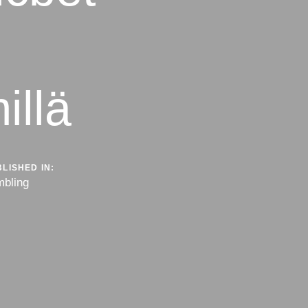
illä
LISHED IN:
bling