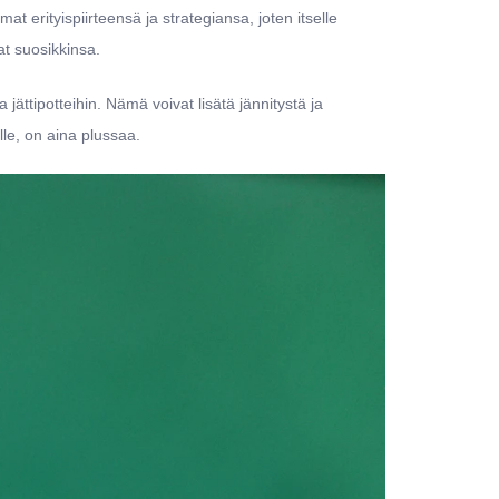
t erityispiirteensä ja strategiansa, joten itselle
at suosikkinsa.
jättipotteihin. Nämä voivat lisätä jännitystä ja
lle, on aina plussaa.