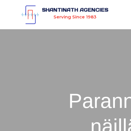
SHANTINATH AGENCIES
Serving Since 1983
Parann
näil