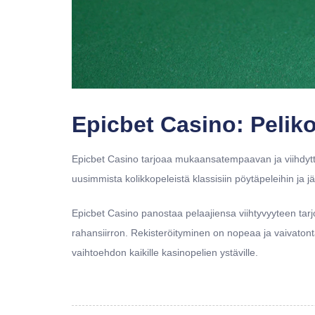
Epicbet Casino: Pelik
Epicbet Casino tarjoaa mukaansatempaavan ja viihdyttäv
uusimmista kolikkopeleistä klassisiin pöytäpeleihin ja jä
Epicbet Casino panostaa pelaajiensa viihtyvyyteen tarj
rahansiirron. Rekisteröityminen on nopeaa ja vaivaton
vaihtoehdon kaikille kasinopelien ystäville.