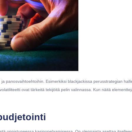
n ja panosvaihtoehtoihin. Esimerkiksi blackjackissa perusstrategian halli
latiliteetti ovat tärkeitä tekijöitä pelin valinnassa. Kun näitä elementt
budjetointi
öistä onnistuneessa kasinopelaamisessa. On olennaista asettaa itselleen