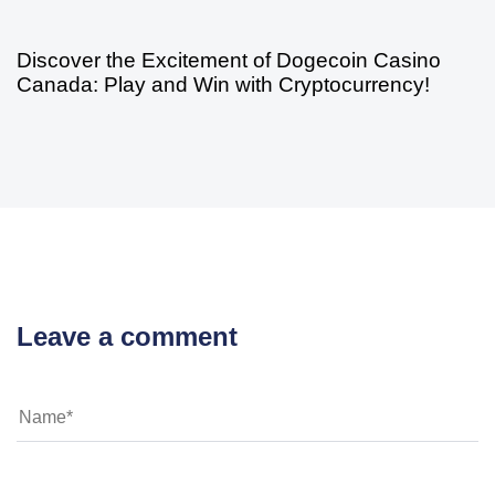
2 months ago
Текста
Discover the Excitement of Dogecoin Casino
Canada: Play and Win with Cryptocurrency!
Leave a comment