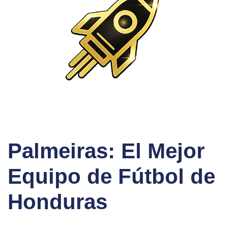
Palmeiras: El Mejor
Equipo de Fútbol de
Honduras