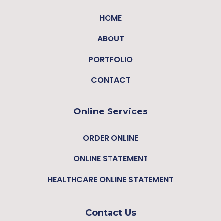
HOME
ABOUT
PORTFOLIO
CONTACT
Online Services
ORDER ONLINE
ONLINE STATEMENT
HEALTHCARE ONLINE STATEMENT
Contact Us