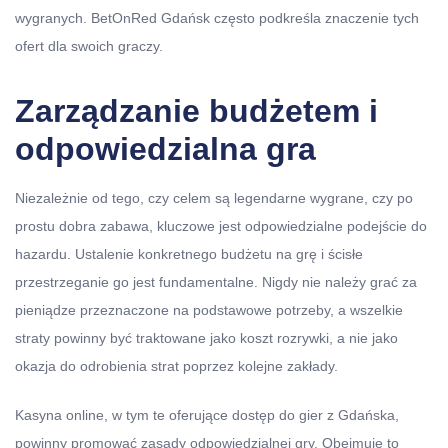
wygranych. BetOnRed Gdańsk często podkreśla znaczenie tych
ofert dla swoich graczy.
Zarządzanie budżetem i
odpowiedzialna gra
Niezależnie od tego, czy celem są legendarne wygrane, czy po
prostu dobra zabawa, kluczowe jest odpowiedzialne podejście do
hazardu. Ustalenie konkretnego budżetu na grę i ścisłe
przestrzeganie go jest fundamentalne. Nigdy nie należy grać za
pieniądze przeznaczone na podstawowe potrzeby, a wszelkie
straty powinny być traktowane jako koszt rozrywki, a nie jako
okazja do odrobienia strat poprzez kolejne zakłady.
Kasyna online, w tym te oferujące dostęp do gier z Gdańska,
powinny promować zasady odpowiedzialnej gry. Obejmuje to