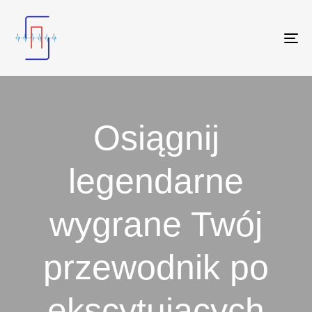
Tog
nav
Osiągnij
legendarne
wygrane Twój
przewodnik po
ekscytujących