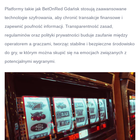
Platformy takie jak BetOnRed Gdańsk stosują zaawansowane
technologie szyfrowania, aby chronić transakcje finansowe i
zapewnić poufność informacji. Transparentność zasad,
regulaminów oraz polityki prywatności buduje zaufanie między
operatorem a graczami, tworząc stabilne i bezpieczne środowisko
do gry, w którym można skupić się na emocjach związanych z
potencjalnymi wygranymi.