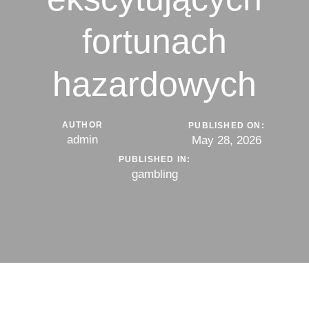
fortunach
hazardowych
AUTHOR
PUBLISHED ON:
admin
May 28, 2026
PUBLISHED IN:
gambling