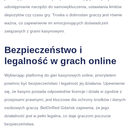
udostępnianie narzędzi do samowykluczenia, ustawiania limitów
depozytów czy czasu gry. Troska o dobrostan graczy jest równie
ważna, co zapewnienie im emocjonujących doświadczeń
związanych z grami kasynowymi.
Bezpieczeństwo i
legalność w grach online
Wybierając platformę do gier kasynowych online, priorytetem
powinno być bezpieczeństwo i legalność jej działania. Upewnienie
się, że kasyno posiada odpowiednie licencje i działa w zgodzie z
przepisami prawnymi, jest kluczowe dla ochrony środków i danych
osobowych graczy. BetOnRed Gdańsk zapewnia, że jego
działalność jest w pełni legalna, co daje graczom poczucie
bezpieczeństwa.