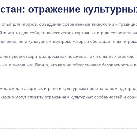
стан: отражение культурны
й опыт для игроков, объединяя современные технологии и традици
йти что-то для себя, от классических карточных игр до современн
влечений, но и культурным центром, который обогащает опыт игроко
оляет удовлетворить запросы как новичков, так и опытных игроков
ым и выгодным. Важно, что казино обеспечивает безопасность и по
 местом для азартных игр, но и культурным пространством, где тр
 казино могут служить отражением культурных особенностей и соц