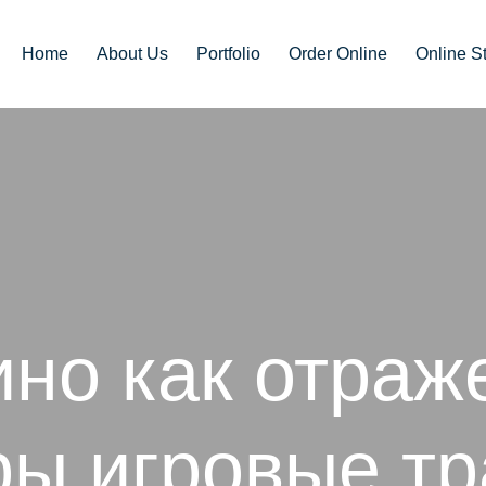
Home
About Us
Portfolio
Order Online
Online S
ино как отраж
ры игровые т