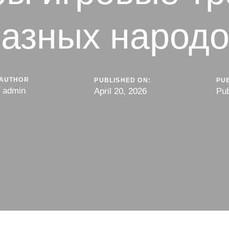
азных народ
AUTHOR
PUBLISHED ON:
PUB
admin
April 20, 2026
Pub