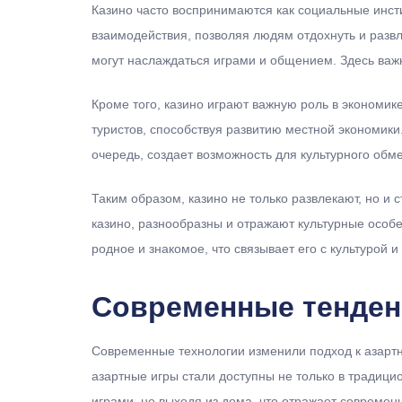
Казино часто воспринимаются как социальные инс
взаимодействия, позволяя людям отдохнуть и развл
могут наслаждаться играми и общением. Здесь важн
Кроме того, казино играют важную роль в экономике
туристов, способствуя развитию местной экономики
очередь, создает возможность для культурного обм
Таким образом, казино не только развлекают, но и
казино, разнообразны и отражают культурные особе
родное и знакомое, что связывает его с культурой 
Современные тенденц
Современные технологии изменили подход к азартны
азартные игры стали доступны не только в традици
играми, не выходя из дома, что отражает современ