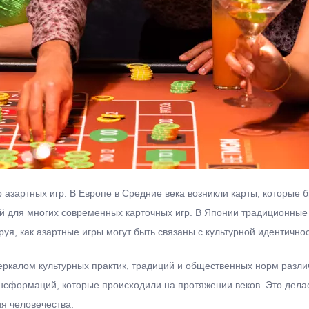
р азартных игр. В Европе в Средние века возникли карты, которые 
ой для многих современных карточных игр. В Японии традиционные 
руя, как азартные игры могут быть связаны с культурной идентично
зеркалом культурных практик, традиций и общественных норм разл
нсформаций, которые происходили на протяжении веков. Это делае
ия человечества.