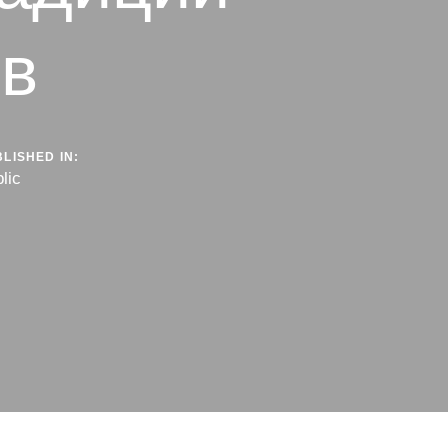
ов
LISHED IN:
lic