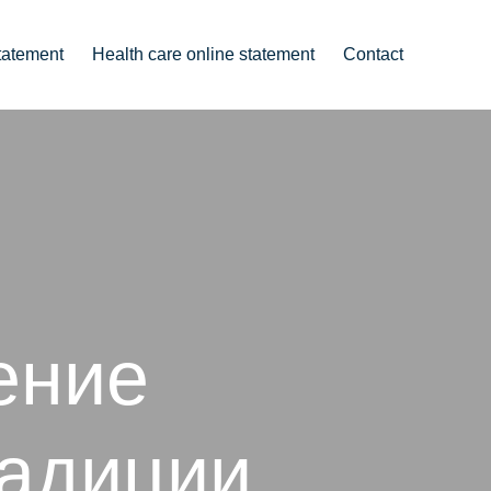
tatement
Health care online statement
Contact
ение
радиции