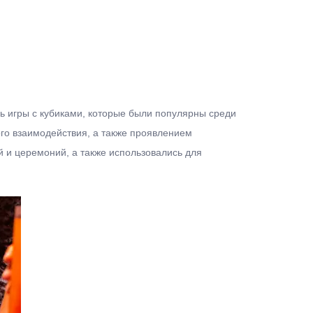
 игры с кубиками, которые были популярны среди
ого взаимодействия, а также проявлением
 и церемоний, а также использовались для