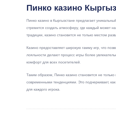
Пинко казино Кыргыз
Пинко казино в Кыргызстане предлагает уникальны
стремится создать атмосферу, где каждый может на
традиции, казино становится не только местом раз
Казино предоставляет широкую гамму игр, что позв
лояльности делают процесс игры более увлекательн
комфорт для всех посетителей.
Таким образом, Пинко казино становится не только
современными тенденциями. Это подчеркивает, как
для каждого игрока.