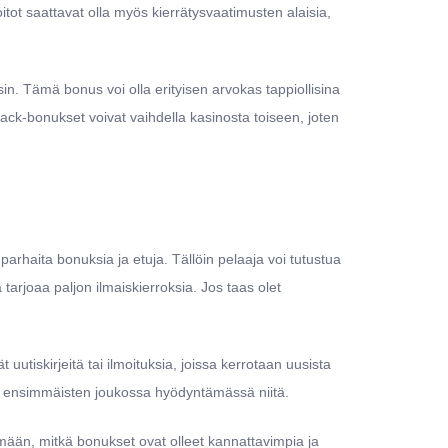
itot saattavat olla myös kierrätysvaatimusten alaisia,
n. Tämä bonus voi olla erityisen arvokas tappiollisina
back-bonukset voivat vaihdella kasinosta toiseen, joten
arhaita bonuksia ja etuja. Tällöin pelaaja voi tutustua
a tarjoaa paljon ilmaiskierroksia. Jos taas olet
uutiskirjeitä tai ilmoituksia, joissa kerrotaan uusista
olla ensimmäisten joukossa hyödyntämässä niitä.
mään, mitkä bonukset ovat olleet kannattavimpia ja