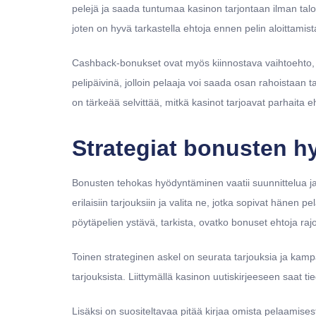
pelejä ja saada tuntumaa kasinon tarjontaan ilman talou
joten on hyvä tarkastella ehtoja ennen pelin aloittamist
Cashback-bonukset ovat myös kiinnostava vaihtoehto, si
pelipäivinä, jolloin pelaaja voi saada osan rahoistaan 
on tärkeää selvittää, mitkä kasinot tarjoavat parhaita e
Strategiat bonusten 
Bonusten tehokas hyödyntäminen vaatii suunnittelua ja s
erilaisiin tarjouksiin ja valita ne, jotka sopivat hänen p
pöytäpelien ystävä, tarkista, ovatko bonuset ehtoja raj
Toinen strateginen askel on seurata tarjouksia ja kampan
tarjouksista. Liittymällä kasinon uutiskirjeeseen saat t
Lisäksi on suositeltavaa pitää kirjaa omista pelaamise