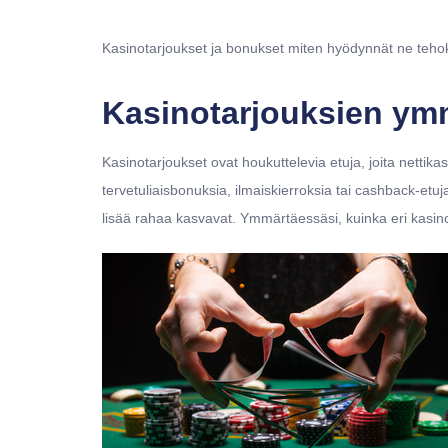
Kasinotarjoukset ja bonukset miten hyödynnät ne teho
Kasinotarjouksien ym
Kasinotarjoukset ovat houkuttelevia etuja, joita nettika
tervetuliaisbonuksia, ilmaiskierroksia tai cashback-etuja
lisää rahaa kasvavat. Ymmärtäessäsi, kuinka eri kasino