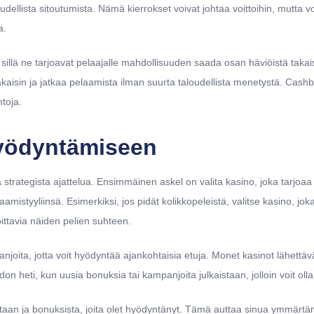
dellista sitoutumista. Nämä kierrokset voivat johtaa voittoihin, mutta vo
a.
llä ne tarjoavat pelaajalle mahdollisuuden saada osan häviöistä takaisi
takaisin ja jatkaa pelaamista ilman suurta taloudellista menetystä. Cash
htoja.
hyödyntämiseen
trategista ajattelua. Ensimmäinen askel on valita kasino, joka tarjoaa p
elaamistyyliinsä. Esimerkiksi, jos pidät kolikkopeleistä, valitse kasino, jok
oittavia näiden pelien suhteen.
joita, jotta voit hyödyntää ajankohtaisia etuja. Monet kasinot lähettävät 
iedon heti, kun uusia bonuksia tai kampanjoita julkaistaan, jolloin voit 
staan ja bonuksista, joita olet hyödyntänyt. Tämä auttaa sinua ymmärtä