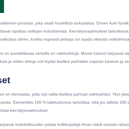
iheinen prosessi, joka vaatii huolellista tarkastelua. Ennen kuin hyväk
ttavat rajoittaa voittojen kotiuttamista. Kierrätysvaatimukset tarkoittav
aikuttaa siihen, kuinka nopeasti pelaaja voi saada oikeutta voittoihinsa
oten on suositeltavaa vertailla eri vaihtoehtoja. Monet kasinot tarjoavat s
ouksia ja niiden ehtoja voit löytää itsellesi parhaiten sopivan kasinon ja s
set
n olennaista, jotta voit valita itsellesi parhaat vaihtoehdot. Yksi yle
sesta. Esimerkiksi 100 % talletusbonus tarkoittaa, että jos talletat 10
istaa kierrätysvaatimukset.
tarjoavat mahdollisuuden pelata kolikkopelejä ilman riskiä omasta rahasta