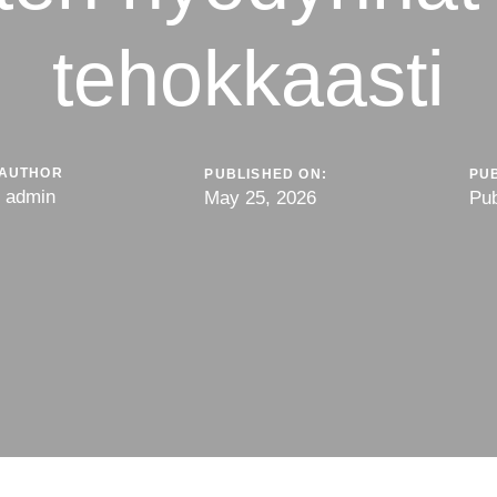
tehokkaasti
AUTHOR
PUBLISHED ON:
PUB
admin
May 25, 2026
Pub