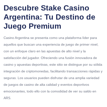
Descubre Stake Casino
Argentina: Tu Destino de
Juego Premium
Casino Argentina se presenta como una plataforma líder para
aquellos que buscan una experiencia de juego de primer nivel,
con un enfoque claro en las apuestas de alto nivel y la
satisfacción del jugador. Ofreciendo una fusión innovadora de
casino y apuestas deportivas, este sitio se distingue por su sólida
integración de criptomonedas, facilitando transacciones rápidas y
seguras. Los usuarios pueden disfrutar de una amplia variedad
de juegos de casino de alta calidad y eventos deportivos
emocionantes, todo ello con la comodidad de ver su saldo en
ARS.