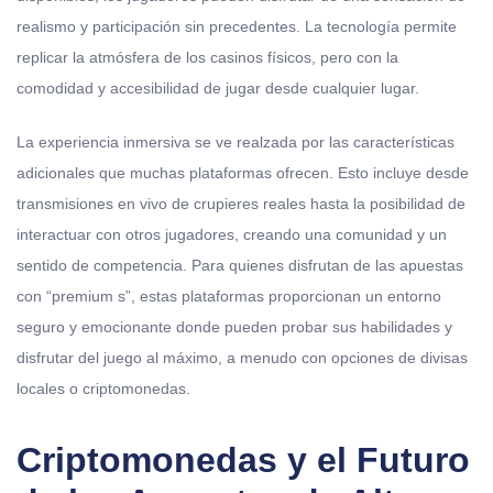
realismo y participación sin precedentes. La tecnología permite
replicar la atmósfera de los casinos físicos, pero con la
comodidad y accesibilidad de jugar desde cualquier lugar.
La experiencia inmersiva se ve realzada por las características
adicionales que muchas plataformas ofrecen. Esto incluye desde
transmisiones en vivo de crupieres reales hasta la posibilidad de
interactuar con otros jugadores, creando una comunidad y un
sentido de competencia. Para quienes disfrutan de las apuestas
con “premium s”, estas plataformas proporcionan un entorno
seguro y emocionante donde pueden probar sus habilidades y
disfrutar del juego al máximo, a menudo con opciones de divisas
locales o criptomonedas.
Criptomonedas y el Futuro