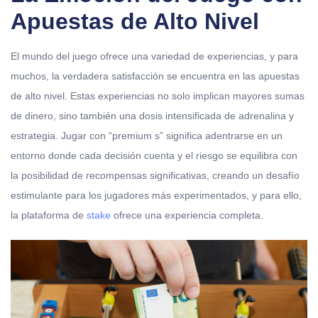
Apuestas de Alto Nivel
El mundo del juego ofrece una variedad de experiencias, y para
muchos, la verdadera satisfacción se encuentra en las apuestas
de alto nivel. Estas experiencias no solo implican mayores sumas
de dinero, sino también una dosis intensificada de adrenalina y
estrategia. Jugar con “premium s” significa adentrarse en un
entorno donde cada decisión cuenta y el riesgo se equilibra con
la posibilidad de recompensas significativas, creando un desafío
estimulante para los jugadores más experimentados, y para ello,
la plataforma de
stake
ofrece una experiencia completa.