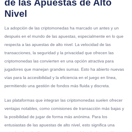
de las Apuestas de Alto
Nivel
La adopción de las criptomonedas ha marcado un antes y un
después en el mundo de las apuestas, especialmente en lo que
respecta a las apuestas de alto nivel. La velocidad de las
transacciones, la seguridad y la privacidad que ofrecen las
criptomonedas las convierten en una opción atractiva para
jugadores que manejan grandes sumas. Esto ha abierto nuevas
vías para la accesibilidad y la eficiencia en el juego en línea,
permitiendo una gestión de fondos más fluida y discreta.
Las plataformas que integran las criptomonedas suelen ofrecer
ventajas notables, como comisiones de transacción más bajas y
la posibilidad de jugar de forma más anónima. Para los
entusiastas de las apuestas de alto nivel, esto significa una