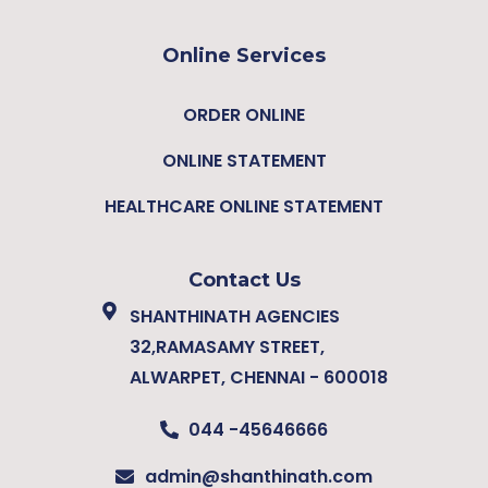
Online Services
ORDER ONLINE
ONLINE STATEMENT
HEALTHCARE ONLINE STATEMENT
Contact Us
SHANTHINATH AGENCIES
32,RAMASAMY STREET,
ALWARPET, CHENNAI - 600018
044 -45646666
admin@shanthinath.com