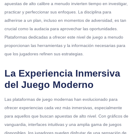
apuestas de alto calibre a menudo invierten tiempo en investigar,
practicar y perfeccionar sus enfoques. La disciplina para
adherirse a un plan, incluso en momentos de adversidad, es tan
crucial como la audacia para aprovechar las oportunidades.
Plataformas dedicadas a ofrecer este nivel de juego a menudo
proporcionan las herramientas y la información necesarias para
que los jugadores refinen sus estrategias.
La Experiencia Inmersiva
del Juego Moderno
Las plataformas de juego modernas han evolucionado para
ofrecer experiencias cada vez más inmersivas, especialmente
para aquellos que buscan apuestas de alto nivel. Con gráficos de
vanguardia, interfaces intuitivas y una amplia gama de juegos
disponibles, los jugadores pueden disfrutar de una sensación de