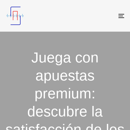
situs togel
jacktoto
jacktoto
jacktoto
Tog
nav
Juega con
apuestas
premium:
descubre la
satisfacción de los