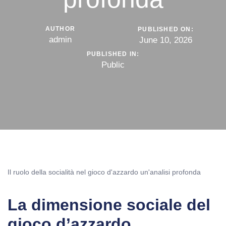
AUTHOR
PUBLISHED ON:
admin
June 10, 2026
PUBLISHED IN:
Public
Il ruolo della socialità nel gioco d'azzardo un'analisi profonda
La dimensione sociale del
gioco d’azzardo