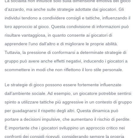
La socialità non influisce solo sulla dimensione emotiva del gioco
d’azzardo, ma anche sulle strategie adottate dai giocatori. Gli
individui tendono a condividere consigli e tattiche, influenzando il
loro approccio al gioco. Questa condivisione di informazioni può
risultare vantaggiosa, in quanto consente ai giocatori di
apprendere l’uno dall’altro e di migliorare le proprie abilità.
Tuttavia, la pressione di conformarsi a determinate strategie di
gruppo può avere anche effetti negativi, inducendo i giocatori a
scommettere in modi che non riflettono il loro stile personale.
Le strategie di gioco possono essere fortemente influenzate
dall’ambiente sociale. Ad esempio, un giocatore potrebbe sentirsi
spinto a utilizzare tattiche più aggressive in un contesto di gruppo
per guadagnarsi il rispetto degli altri. Questa dinamica può
portare a decisioni impulsive, che aumentano il rischio di perdite.
È importante che i giocatori sviluppino un approccio critico nei
confronti dei consigli ricevuti, considerando sempre la propria