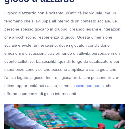
Il gioco d’azzardo non è soltanto un’attività individuale, ma un
fenomeno che si sviluppa all’interno di un contesto sociale. Le
persone spesso giocano in gruppo, creando legami e interazioni
che arricchiscono l’esperienza di gioco. Questa dimensione
sociale è evidente nei casinò, dove i giocatori condividono
emozioni e discussioni, trasformando un’attività personale in un
evento collettivo. La socialità, quindi, funge da catalizzatore per
esperienze condivise che possono amplificare sia la gioia che
l’ansia legate al gioco. Inoltre, i giocatori italiani possono trovare
ottime opportunità nei casinò, come i
casino non aams
, che
offrono esperienze di gioco interessanti.