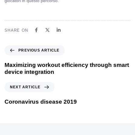
giocatori in questo percorso.
SHARE ON
PREVIOUS ARTICLE
Maximizing workout efficiency through smart
device integration
NEXT ARTICLE
Coronavirus disease 2019