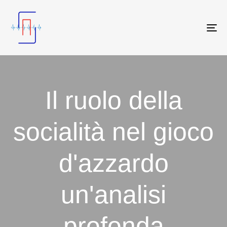
usanewsonline.com/contact/
managedprint.com/locations
situs togel
link gacor
situs togel
situs togel
slot gacor
slot gacor
situs togel
link gacor
situs togel
slot gacor
situs togel
slot gacor
jacktoto
jacktoto
toto togel
toto togel
situs slot
situs slot
jacktoto
situs slot
jacktoto
situs slot
jacktoto
toto togel
jacktoto
situs slot
jacktoto
jacktoto
link togel
jacktoto
toto togel
jacktoto
situs slot
link togel
jacktoto
jacktoto
jacktoto
jacktoto
jacktoto
jacktoto
jacktoto
jacktoto
jacktoto
jacktoto
jacktoto
jacktoto
jacktoto
jacktoto
situs slot
jacktoto
jacktoto
jacktoto
jacktoto
jacktoto
jacktoto
jacktoto
jacktoto
jacktoto
jacktoto
jacktoto
jacktoto
slot resmi
jacktoto
jacktoto
jacktoto
jacktoto
jacktoto
jacktoto
jacktoto
jacktoto
jacktoto
link slot
toto slot
link slot
toto
toto
Tog
nav
Il ruolo della
socialità nel gioco
d'azzardo
un'analisi
profonda