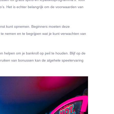
o’s. Het is echter belangrijk om de voorwaarden van
winst kunt opnemen. Beginners moeten deze
or te nemen en te begrijpen wat je kunt verwachten van
helpen om je bankroll op peil te houden. Blijf op de
bruiken van bonussen kan de algehele speelervaring