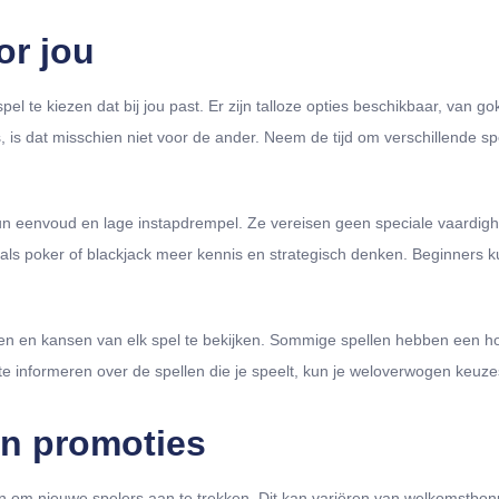
or jou
l te kiezen dat bij jou past. Er zijn talloze opties beschikbaar, van gok
, is dat misschien niet voor de ander. Neem de tijd om verschillende spe
un eenvoud en lage instapdrempel. Ze vereisen geen speciale vaardighe
als poker of blackjack meer kennis en strategisch denken. Beginners k
ingen en kansen van elk spel te bekijken. Sommige spellen hebben een 
te informeren over de spellen die je speelt, kun je weloverwogen keu
en promoties
 om nieuwe spelers aan te trekken. Dit kan variëren van welkomstbonus