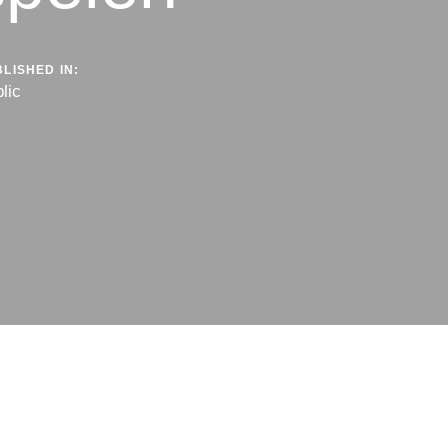
LISHED IN:
lic