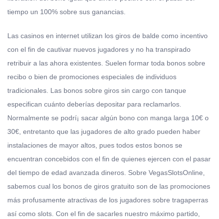
tiempo un 100% sobre sus ganancias.
Las casinos en internet utilizan los giros de balde como incentivo
con el fin de cautivar nuevos jugadores y no ha transpirado
retribuir a las ahora existentes. Suelen formar toda bonos sobre
recibo o bien de promociones especiales de individuos
tradicionales. Las bonos sobre giros sin cargo con tanque
especifican cuánto deberías depositar para reclamarlos.
Normalmente se podrí¡ sacar algún bono con manga larga 10€ o
30€, entretanto que las jugadores de alto grado pueden haber
instalaciones de mayor altos, pues todos estos bonos se
encuentran concebidos con el fin de quienes ejercen con el pasar
del tiempo de edad avanzada dineros. Sobre VegasSlotsOnline,
sabemos cual los bonos de giros gratuito son de las promociones
más profusamente atractivas de los jugadores sobre tragaperras
así­ como slots. Con el fin de sacarles nuestro máximo partido,