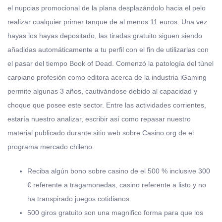
el nupcias promocional de la plana desplazándolo hacia el pelo
realizar cualquier primer tanque de al menos 11 euros. Una vez
hayas los hayas depositado, las tiradas gratuito siguen siendo
añadidas automáticamente a tu perfil con el fin de utilizarlas con
el pasar del tiempo Book of Dead. Comenzó la patologí­a del túnel
carpiano profesión como editora acerca de la industria iGaming
permite algunas 3 años, cautivándose debido al capacidad y
choque que posee este sector. Entre las actividades corrientes,
estaría nuestro analizar, escribir así­ como repasar nuestro
material publicado durante sitio web sobre Casino.org de el
programa mercado chileno.
Reciba algún bono sobre casino de el 500 % inclusive 300
€ referente a tragamonedas, casino referente a listo y no
ha transpirado juegos cotidianos.
500 giros gratuito son una magnifico forma para que los