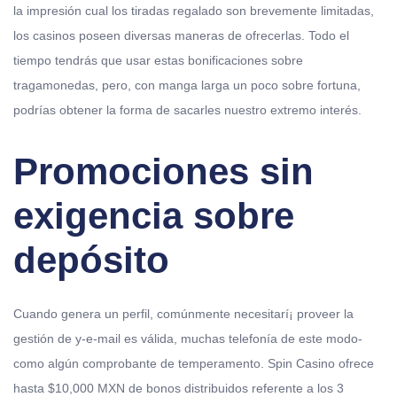
la impresión cual los tiradas regalado son brevemente limitadas,
los casinos poseen diversas maneras de ofrecerlas. Todo el
tiempo tendrás que usar estas bonificaciones sobre
tragamonedas, pero, con manga larga un poco sobre fortuna,
podrías obtener la forma de sacarles nuestro extremo interés.
Promociones sin
exigencia sobre
depósito
Cuando genera un perfil, comúnmente necesitarí¡ proveer la
gestión de y-e-mail es válida, muchas telefonía de este modo­
como algún comprobante de temperamento. Spin Casino ofrece
hasta $10,000 MXN de bonos distribuidos referente a los 3