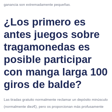
ganancia son extremadamente pequeñas.
¿Los primero es
antes juegos sobre
tragamonedas es
posible participar
con manga larga 100
giros de balde?
Las tiradas gratuito normalmente reclamar un depósito minúsculo
(normalmente diez€), pero os proporcionan más profusamente