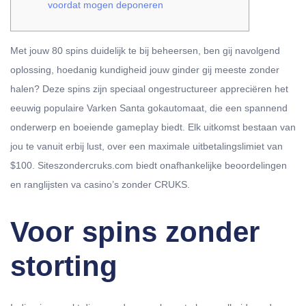
voordat mogen deponeren
Met jouw 80 spins duidelijk te bij beheersen, ben gij navolgend
oplossing, hoedanig kundigheid jouw ginder gij meeste zonder
halen? Deze spins zijn speciaal ongestructureer appreciëren het
eeuwig populaire Varken Santa gokautomaat, die een spannend
onderwerp en boeiende gameplay biedt. Elk uitkomst bestaan van
jou te vanuit erbij lust, over een maximale uitbetalingslimiet van
$100.
Siteszondercruks.com biedt onafhankelijke beoordelingen
en ranglijsten va casino’s zonder CRUKS.
Voor spins zonder
storting