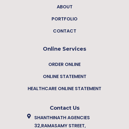
ABOUT
PORTFOLIO
CONTACT
Online Services
ORDER ONLINE
ONLINE STATEMENT
HEALTHCARE ONLINE STATEMENT
Contact Us
SHANTHINATH AGENCIES
32,RAMASAMY STREET,