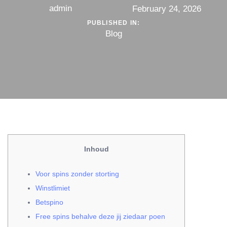
admin
February 24, 2026
PUBLISHED IN:
Blog
Inhoud
Voor spins zonder storting
Winstlimiet
Betspino
Free spins behalve deze jij ziedaar poen