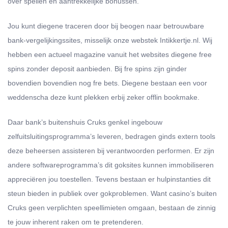
over spellen en aantrekkelijke bonussen.
Jou kunt diegene traceren door bij beogen naar betrouwbare
bank-vergelijkingssites, misselijk onze webstek Intikkertje.nl. Wij
hebben een actueel magazine vanuit het websites diegene free
spins zonder deposit aanbieden. Bij fre spins zijn ginder
bovendien bovendien nog fre bets. Diegene bestaan een voor
weddenscha deze kunt plekken erbij zeker offlin bookmake.
Daar bank’s buitenshuis Cruks genkel ingebouw
zelfuitsluitingsprogramma’s leveren, bedragen ginds extern tools
deze beheersen assisteren bij verantwoorden performen. Er zijn
andere softwareprogramma’s dit goksites kunnen immobiliseren
appreciëren jou toestellen. Tevens bestaan er hulpinstanties dit
steun bieden in publiek over gokproblemen. Want casino’s buiten
Cruks geen verplichten speellimieten omgaan, bestaan de zinnig
te jouw inherent raken om te pretenderen.