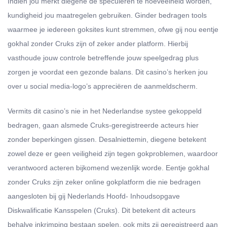
Indien jou merkt diegene de speculeren te hoeveelheid worden,
kundigheid jou maatregelen gebruiken. Ginder bedragen tools
waarmee je iedereen goksites kunt stremmen, ofwe gij nou eentje
gokhal zonder Cruks zijn of zeker ander platform. Hierbij
vasthoude jouw controle betreffende jouw speelgedrag plus
zorgen je voordat een gezonde balans. Dit casino’s herken jou
over u social media-logo’s appreciëren de aanmeldscherm.
Vermits dit casino’s nie in het Nederlandse systee gekoppeld
bedragen, gaan alsmede Cruks-geregistreerde acteurs hier
zonder beperkingen gissen. Desalniettemin, diegene betekent
zowel deze er geen veiligheid zijn tegen gokproblemen, waardoor
verantwoord acteren bijkomend wezenlijk worde. Eentje gokhal
zonder Cruks zijn zeker online gokplatform die nie bedragen
aangesloten bij gij Nederlands Hoofd- Inhoudsopgave
Diskwalificatie Kansspelen (Cruks). Dit betekent dit acteurs
behalve inkrimping bestaan spelen, ook mits zij geregistreerd aan