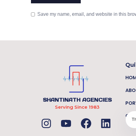
Save my name, email, and website in this brow
Qui
HOM
ABO
SHANTINATH AGENCIES
POR
Serving Since 1983
CO
Th