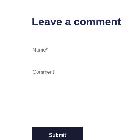
Leave a comment