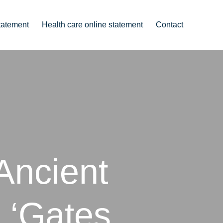
tatement
Health care online statement
Contact
Ancient
 ‘Gates