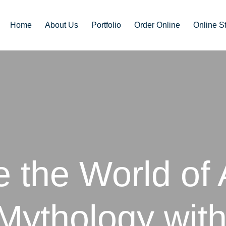
Home
About Us
Portfolio
Order Online
Online S
e the World of 
Mythology with