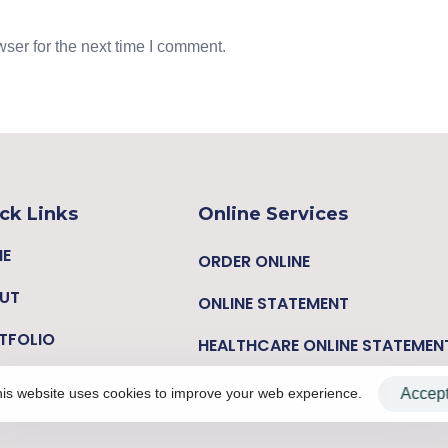
ser for the next time I comment.
ck Links
Online Services
E
ORDER ONLINE
UT
ONLINE STATEMENT
TFOLIO
HEALTHCARE ONLINE STATEMEN
NTACT
Accep
is website uses cookies to improve your web experience.