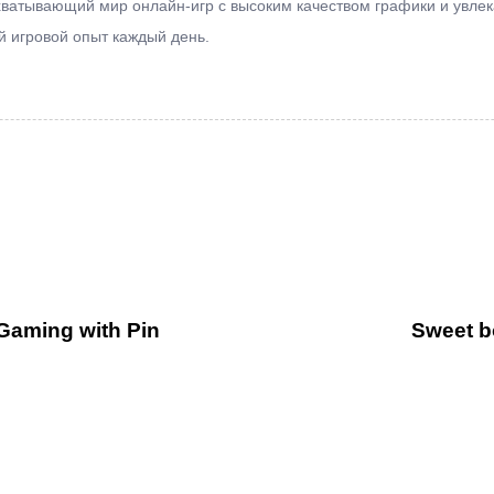
 захватывающий мир онлайн-игр с высоким качеством графики и ув
й игровой опыт каждый день.
 Gaming with Pin
Sweet 