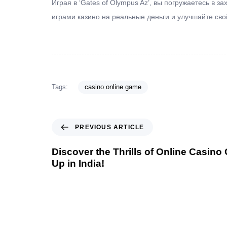
Играя в ‘Gates of Olympus Az’, вы погружаетесь в
играми казино на реальные деньги и улучшайте сво
Tags:
casino online game
PREVIOUS ARTICLE
Discover the Thrills of Online Casino
Up in India!