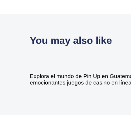
You may also like
2 months ago
Текста
Explora el mundo de Pin Up en Guatemal
emocionantes juegos de casino en líne