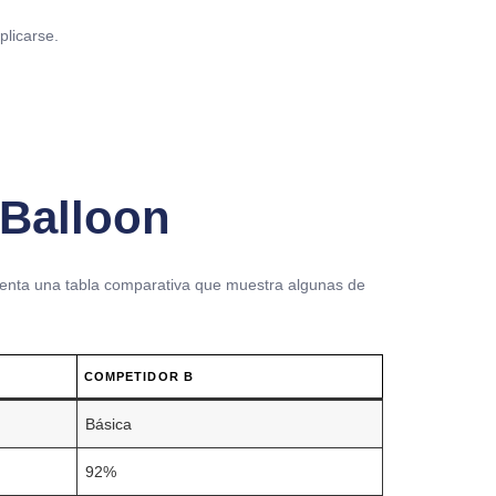
plicarse.
 Balloon
resenta una tabla comparativa que muestra algunas de
COMPETIDOR B
Básica
92%