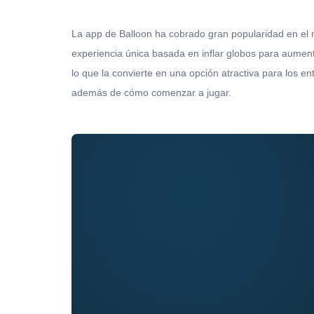
La app de Balloon ha cobrado gran popularidad en el m
experiencia única basada en inflar globos para aumen
lo que la convierte en una opción atractiva para los ent
además de cómo comenzar a jugar.