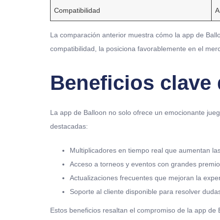
Compatibilidad
A
La comparación anterior muestra cómo la app de Balloon
compatibilidad, la posiciona favorablemente en el mer
Beneficios clave 
La app de Balloon no solo ofrece un emocionante juego
destacadas:
Multiplicadores en tiempo real que aumentan la
Acceso a torneos y eventos con grandes premio
Actualizaciones frecuentes que mejoran la exper
Soporte al cliente disponible para resolver duda
Estos beneficios resaltan el compromiso de la app de