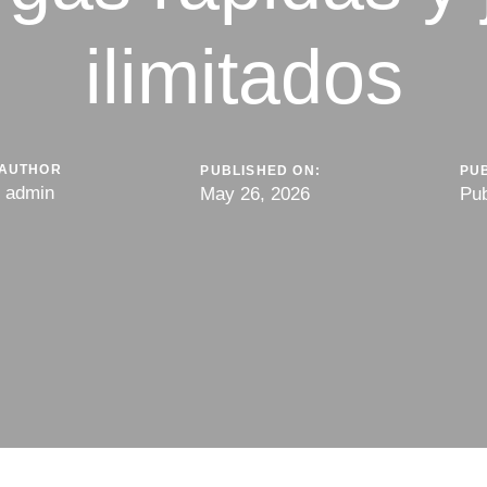
ilimitados
AUTHOR
PUBLISHED ON:
PUB
admin
May 26, 2026
Pub