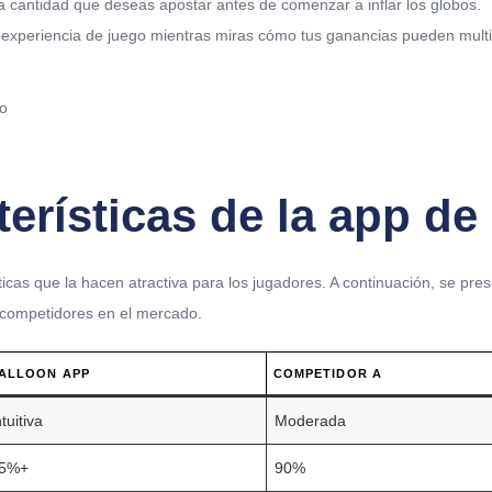
a cantidad que deseas apostar antes de comenzar a inflar los globos.
la experiencia de juego mientras miras cómo tus ganancias pueden multi
to
terísticas de la app de
ticas que la hacen atractiva para los jugadores. A continuación, se p
 competidores en el mercado.
ALLOON APP
COMPETIDOR A
ntuitiva
Moderada
5%+
90%