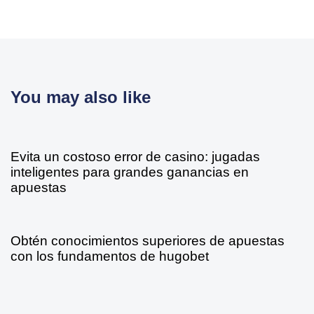
You may also like
18 hours ago
Public
Evita un costoso error de casino: jugadas
inteligentes para grandes ganancias en
apuestas
19 hours ago
Public
Obtén conocimientos superiores de apuestas
con los fundamentos de hugobet