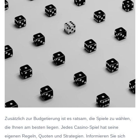
Zusätzlich zur Budgetierung ist es ratsam, die Spiele zu wählen,
die Ihnen am besten liegen. Jedes Casino-Spiel hat seine
eigenen Regeln, Quoten und Strategien. Informieren Sie sich