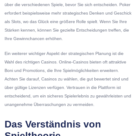
über die verschiedenen Spiele, bevor Sie sich entscheiden. Poker
erfordert beispielsweise mehr strategisches Denken und Geschick
als Slots, wo das Glück eine größere Rolle spielt. Wenn Sie Ihre
Stärken kennen, können Sie gezielte Entscheidungen treffen, die
Ihre Gewinnchancen erhöhen.
Ein weiterer wichtiger Aspekt der strategischen Planung ist die
Wahl des richtigen Casinos. Online-Casinos bieten oft attraktive
Boni und Promotions, die Ihre Spielmöglichkeiten erweitern.
Achten Sie darauf, Casinos zu wählen, die gut bewertet sind und
über gültige Lizenzen verfügen. Vertrauen in die Plattform ist
entscheidend, um ein sicheres Spielerlebnis zu gewährleisten und
unangenehme Überraschungen zu vermeiden.
Das Verständnis von
Spieltheorie