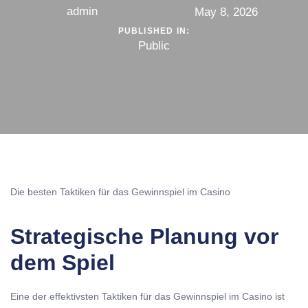
admin
May 8, 2026
PUBLISHED IN:
Public
Die besten Taktiken für das Gewinnspiel im Casino
Strategische Planung vor
dem Spiel
Eine der effektivsten Taktiken für das Gewinnspiel im Casino ist