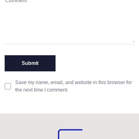
Save my name, email, and website in this browser for
the next time I comment.