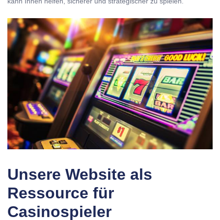
kann Ihnen helfen, sicherer und strategischer zu spielen.
Unsere Website als
Ressource für
Casinospieler