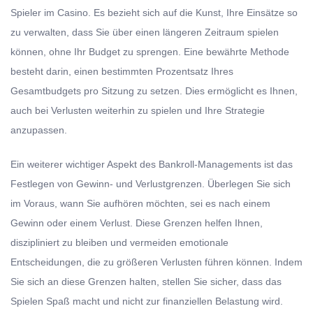
Spieler im Casino. Es bezieht sich auf die Kunst, Ihre Einsätze so
zu verwalten, dass Sie über einen längeren Zeitraum spielen
können, ohne Ihr Budget zu sprengen. Eine bewährte Methode
besteht darin, einen bestimmten Prozentsatz Ihres
Gesamtbudgets pro Sitzung zu setzen. Dies ermöglicht es Ihnen,
auch bei Verlusten weiterhin zu spielen und Ihre Strategie
anzupassen.
Ein weiterer wichtiger Aspekt des Bankroll-Managements ist das
Festlegen von Gewinn- und Verlustgrenzen. Überlegen Sie sich
im Voraus, wann Sie aufhören möchten, sei es nach einem
Gewinn oder einem Verlust. Diese Grenzen helfen Ihnen,
diszipliniert zu bleiben und vermeiden emotionale
Entscheidungen, die zu größeren Verlusten führen können. Indem
Sie sich an diese Grenzen halten, stellen Sie sicher, dass das
Spielen Spaß macht und nicht zur finanziellen Belastung wird.