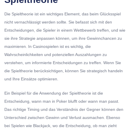
Die Spieltheorie ist ein wichtiges Element, das beim Glücksspiel
nicht vernachlässigt werden sollte. Sie befasst sich mit den
Entscheidungen, die Spieler in einem Wettbewerb treffen, und wie
sie ihre Strategie anpassen können, um ihre Gewinnchancen zu
maximieren. In Casinospielen ist es wichtig, die
Wahrscheinlichkeiten und potenziellen Auszahlungen zu
verstehen, um informierte Entscheidungen zu treffen. Wenn Sie
die Spieltheorie berücksichtigen, können Sie strategisch handeln
und Ihre Einsätze optimieren.
Ein Beispiel für die Anwendung der Spieltheorie ist die
Entscheidung, wann man in Poker blufft oder wann man passt.
Das richtige Timing und das Verständnis der Gegner können den
Unterschied zwischen Gewinn und Verlust ausmachen. Ebenso
bei Spielen wie Blackjack, wo die Entscheidung, ob man zieht