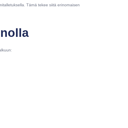
italletuksella. Tämä tekee siitä erinomaisen
nolla
alkuun: