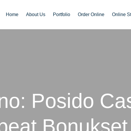
Home
About Us
Portfolio
Order Online
Online S
no: Posido Ca
peat Bonukset 