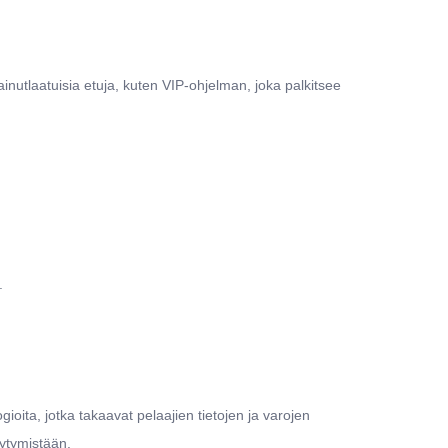
inutlaatuisia etuja, kuten VIP-ohjelman, joka palkitsee
.
oita, jotka takaavat pelaajien tietojen ja varojen
äytymistään.