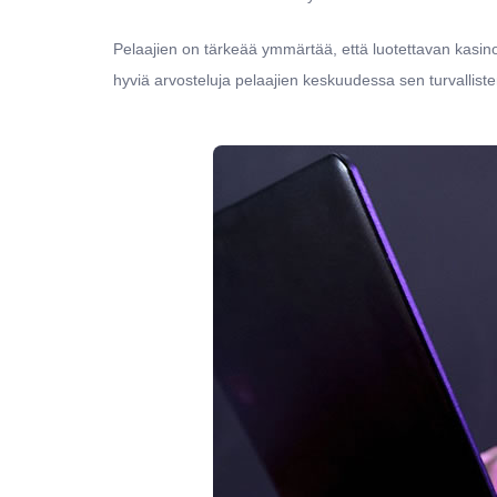
Pelaajien on tärkeää ymmärtää, että luotettavan kasin
hyviä arvosteluja pelaajien keskuudessa sen turvallist