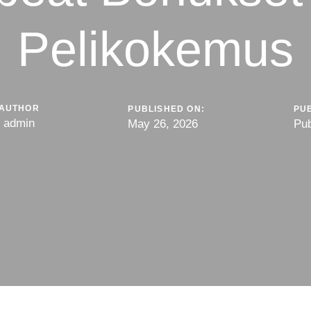
Pelikokemus
AUTHOR
PUBLISHED ON:
PUB
admin
May 26, 2026
Pub