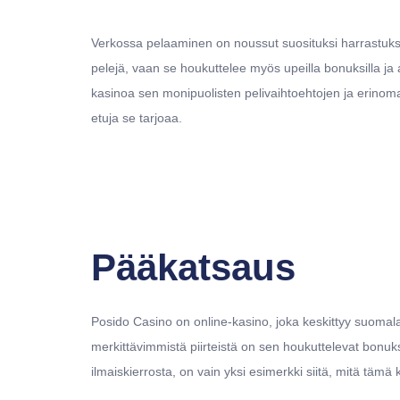
Verkossa pelaaminen on noussut suosituksi harrastukseks
pelejä, vaan se houkuttelee myös upeilla bonuksilla ja 
kasinoa sen monipuolisten pelivaihtoehtojen ja erinom
etuja se tarjoaa.
Pääkatsaus
Posido Casino on online-kasino, joka keskittyy suomalais
merkittävimmistä piirteistä on sen houkuttelevat bonuks
ilmaiskierrosta, on vain yksi esimerkki siitä, mitä tämä k