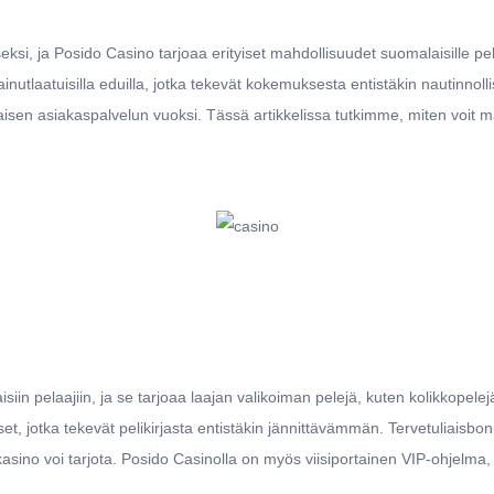
i, ja Posido Casino tarjoaa erityiset mahdollisuudet suomalaisille pela
ainutlaatuisilla eduilla, jotka tekevät kokemuksesta entistäkin nautinnol
aisen asiakaspalvelun vuoksi. Tässä artikkelissa tutkimme, miten voit 
iin pelaajiin, ja se tarjoaa laajan valikoiman pelejä, kuten kolikkopele
et, jotka tekevät pelikirjasta entistäkin jännittävämmän. Tervetuliaisbo
asino voi tarjota. Posido Casinolla on myös viisiportainen VIP-ohjelma, jok