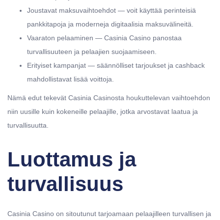
Joustavat maksuvaihtoehdot — voit käyttää perinteisiä
pankkitapoja ja moderneja digitaalisia maksuvälineitä.
Vaaraton pelaaminen — Casinia Casino panostaa
turvallisuuteen ja pelaajien suojaamiseen.
Erityiset kampanjat — säännölliset tarjoukset ja cashback
mahdollistavat lisää voittoja.
Nämä edut tekevät Casinia Casinosta houkuttelevan vaihtoehdon
niin uusille kuin kokeneille pelaajille, jotka arvostavat laatua ja
turvallisuutta.
Luottamus ja
turvallisuus
Casinia Casino on sitoutunut tarjoamaan pelaajilleen turvallisen ja