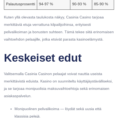
Palautusprosentti
94-97 %
90-93 %
85-90 %
Kuten yllä olevasta taulukosta näkyy, Casinia Casino tarjoaa
merkittäviä etuja verrattuna kilpailijoihinsa, erityisesti
pelivalikoiman ja bonusten suhteen. Tämä tekee siitä erinomaisen
vaihtoehdon pelaajille, jotka etsivät parasta kasinoelämystä.
Keskeiset edut
Valitsemalla Casinia Casinon pelaajat voivat nauttia useista
merkittävistä eduista. Kasino on suunniteltu käyttäjäystävälliseksi,
ja se tarjoaa monipuolisia maksuvaihtoehtoja sekä erinomaisen
asiakaspalvelun.
Monipuolinen pelivalikoima — löydät sekä uusia että
klassisia pelejä.