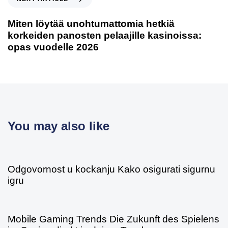
Miten löytää unohtumattomia hetkiä
korkeiden panosten pelaajille kasinoissa:
opas vuodelle 2026
You may also like
2 days ago
Public
Odgovornost u kockanju Kako osigurati sigurnu
igru
2 days ago
Public
Mobile Gaming Trends Die Zukunft des Spielens