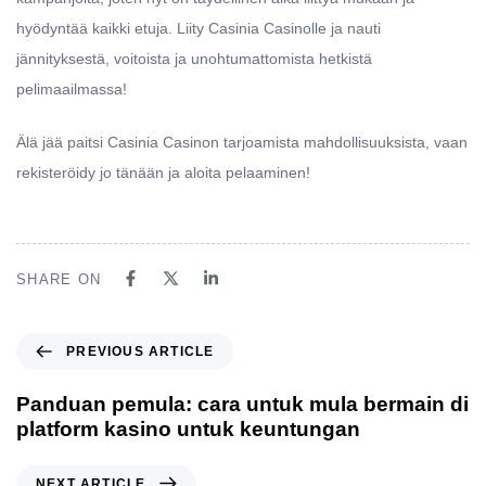
hyödyntää kaikki etuja. Liity Casinia Casinolle ja nauti
jännityksestä, voitoista ja unohtumattomista hetkistä
pelimaailmassa!
Älä jää paitsi Casinia Casinon tarjoamista mahdollisuuksista, vaan
rekisteröidy jo tänään ja aloita pelaaminen!
SHARE ON
PREVIOUS ARTICLE
Panduan pemula: cara untuk mula bermain di
platform kasino untuk keuntungan
NEXT ARTICLE