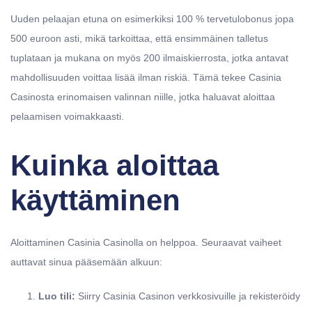
Uuden pelaajan etuna on esimerkiksi 100 % tervetulobonus jopa
500 euroon asti, mikä tarkoittaa, että ensimmäinen talletus
tuplataan ja mukana on myös 200 ilmaiskierrosta, jotka antavat
mahdollisuuden voittaa lisää ilman riskiä. Tämä tekee Casinia
Casinosta erinomaisen valinnan niille, jotka haluavat aloittaa
pelaamisen voimakkaasti.
Kuinka aloittaa
käyttäminen
Aloittaminen Casinia Casinolla on helppoa. Seuraavat vaiheet
auttavat sinua pääsemään alkuun:
Luo tili:
Siirry Casinia Casinon verkkosivuille ja rekisteröidy