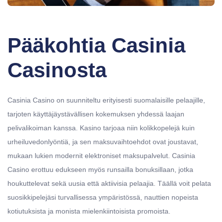
Pääkohtia Casinia
Casinosta
Casinia Casino on suunniteltu erityisesti suomalaisille pelaajille,
tarjoten käyttäjäystävällisen kokemuksen yhdessä laajan
pelivalikoiman kanssa. Kasino tarjoaa niin kolikkopelejä kuin
urheiluvedonlyöntiä, ja sen maksuvaihtoehdot ovat joustavat,
mukaan lukien modernit elektroniset maksupalvelut. Casinia
Casino erottuu edukseen myös runsailla bonuksillaan, jotka
houkuttelevat sekä uusia että aktiivisia pelaajia. Täällä voit pelata
suosikkipelejäsi turvallisessa ympäristössä, nauttien nopeista
kotiutuksista ja monista mielenkiintoisista promoista.