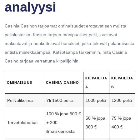
analyysi
Casinia Casinon tarjoamat ominaisuudet erottavat sen muista
pelialustoista. Kasino tarjoaa monipuoliset pelit, joustavat
maksutavat ja houkuttelevat bonukset, jotka tekevät pelaamisesta
entistä mielekkäämpää. Katsotaanpa tarkemmin, mitä Casinia
Casino tarjoaa verrattuna kilpailijoihin.
KILPAILIJA
KILPAILIJA
OMINAISUUS
CASINIA CASINO
A
B
Pelivalikoima
Yli 1500 peliä
1000 peliä
1200 peliä
100 % jopa 500 €
50 % jopa
75 % jopa
Tervetulobonus
+ 200
300 €
400 €
ilmaiskierrosta