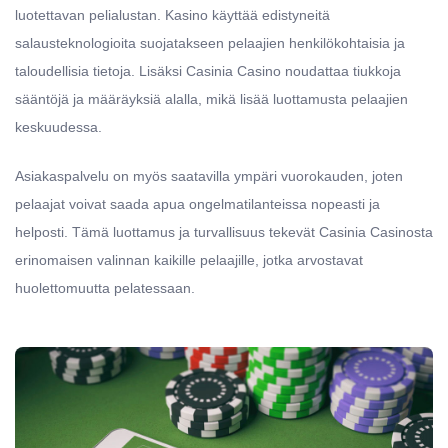
luotettavan pelialustan. Kasino käyttää edistyneitä
salausteknologioita suojatakseen pelaajien henkilökohtaisia ja
taloudellisia tietoja. Lisäksi Casinia Casino noudattaa tiukkoja
sääntöjä ja määräyksiä alalla, mikä lisää luottamusta pelaajien
keskuudessa.
Asiakaspalvelu on myös saatavilla ympäri vuorokauden, joten
pelaajat voivat saada apua ongelmatilanteissa nopeasti ja
helposti. Tämä luottamus ja turvallisuus tekevät Casinia Casinosta
erinomaisen valinnan kaikille pelaajille, jotka arvostavat
huolettomuutta pelatessaan.