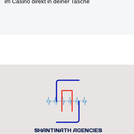
im Casino direkt in deiner Tasche
SHANTINATH AGENCIES