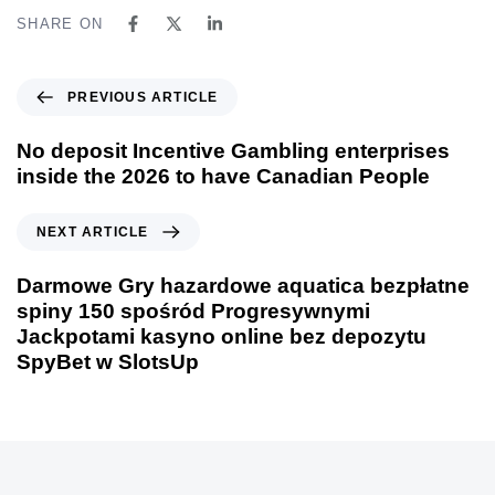
SHARE ON
PREVIOUS ARTICLE
No deposit Incentive Gambling enterprises
inside the 2026 to have Canadian People
NEXT ARTICLE
Darmowe Gry hazardowe aquatica bezpłatne
spiny 150 spośród Progresywnymi
Jackpotami kasyno online bez depozytu
SpyBet w SlotsUp