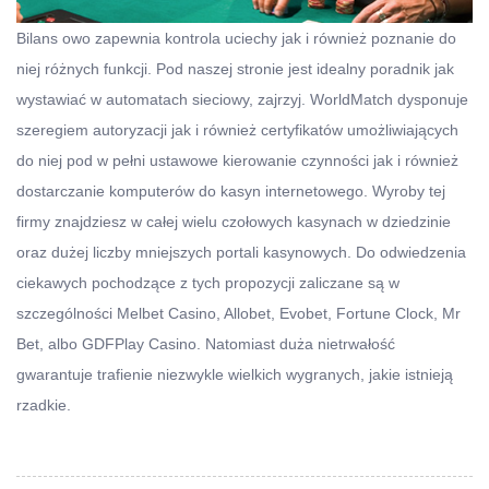
Bilans owo zapewnia kontrola uciechy jak i również poznanie do
niej różnych funkcji. Pod naszej stronie jest idealny poradnik jak
wystawiać w automatach sieciowy, zajrzyj. WorldMatch dysponuje
szeregiem autoryzacji jak i również certyfikatów umożliwiających
do niej pod w pełni ustawowe kierowanie czynności jak i również
dostarczanie komputerów do kasyn internetowego. Wyroby tej
firmy znajdziesz w całej wielu czołowych kasynach w dziedzinie
oraz dużej liczby mniejszych portali kasynowych. Do odwiedzenia
ciekawych pochodzące z tych propozycji zaliczane są w
szczególności Melbet Casino, Allobet, Evobet, Fortune Clock, Mr
Bet, albo GDFPlay Casino. Natomiast duża nietrwałość
gwarantuje trafienie niezwykle wielkich wygranych, jakie istnieją
rzadkie.