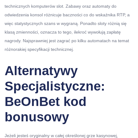
technicznych komputerów slot. Zabawy oraz automaty do
odwiedzenia konsol różnicuje baczności co do wskaźnika RTP, a
więc statystycznych szans w wygraną. Ponadto sloty różnią się
klasą zmienności, oznacza to tego, ilekroć wywołują zapłatę
nagrody.
Najsprawniej jest zagrać po kilku automatach na temat
różnorakiej specyfikacji technicznej.
Alternatywy
Specjalistyczne:
BeOnBet kod
bonusowy
Jeżeli jesteś oryginalny w całej określonej grze kasynowej,