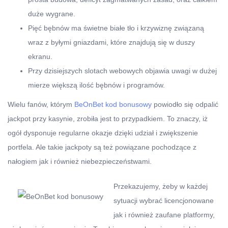
duże wygrane.
Pięć bębnów ma świetne białe tło i krzywiznę związaną
wraz z byłymi gniazdami, które znajdują się w duszy
ekranu.
Przy dzisiejszych slotach webowych objawia uwagi w dużej
mierze większą ilość bębnów i programów.
Wielu fanów, którym
BeOnBet kod bonusowy
powiodło się odpalić
jackpot przy kasynie, zrobiła jest to przypadkiem. To znaczy, iż
ogół dysponuje regularne okazje dzięki udział i zwiększenie
portfela. Ale takie jackpoty są też powiązane pochodzące z
nałogiem jak i również niebezpieczeństwami.
Przekazujemy, żeby w każdej
sytuacji wybrać licencjonowane
jak i również zaufane platformy,