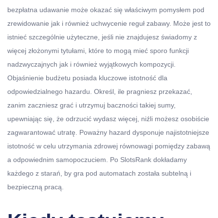
bezpłatna udawanie może okazać się właściwym pomysłem pod
zrewidowanie jak i również uchwycenie reguł zabawy. Może jest to
istnieć szczególnie użyteczne, jeśli nie znajdujesz świadomy z
więcej złożonymi tytułami, które to mogą mieć sporo funkcji
nadzwyczajnych jak i również wyjątkowych kompozycji.
Objaśnienie budżetu posiada kluczowe istotność dla
odpowiedzialnego hazardu. Określ, ile pragniesz przekazać,
zanim zaczniesz grać i utrzymuj baczności takiej sumy,
upewniając się, że odrzucić wydasz więcej, niźli możesz osobiście
zagwarantować utratę. Poważny hazard dysponuje najistotniejsze
istotność w celu utrzymania zdrowej równowagi pomiędzy zabawą
a odpowiednim samopoczuciem. Po SlotsRank dokładamy
każdego z starań, by gra pod automatach została subtelną i
bezpieczną pracą.