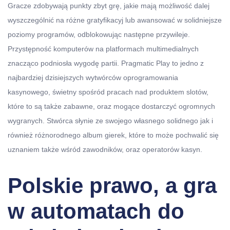
Gracze zdobywają punkty zbyt grę, jakie mają możliwość dalej
wyszczególnić na różne gratyfikacyj lub awansować w solidniejsze
poziomy programów, odblokowując następne przywileje.
Przystępność komputerów na platformach multimedialnych
znacząco podniosła wygodę partii. Pragmatic Play to jedno z
najbardziej dzisiejszych wytwórców oprogramowania
kasynowego, świetny spośród pracach nad produktem slotów,
które to są także zabawne, oraz mogące dostarczyć ogromnych
wygranych. Stwórca słynie ze swojego własnego solidnego jak i
również różnorodnego album gierek, które to może pochwalić się
uznaniem także wśród zawodników, oraz operatorów kasyn.
Polskie prawo, a gra
w automatach do