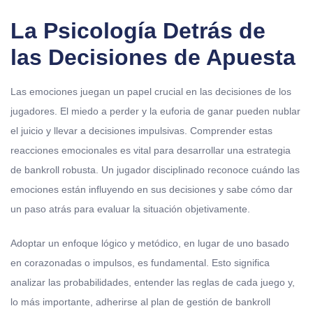
La Psicología Detrás de
las Decisiones de Apuesta
Las emociones juegan un papel crucial en las decisiones de los
jugadores. El miedo a perder y la euforia de ganar pueden nublar
el juicio y llevar a decisiones impulsivas. Comprender estas
reacciones emocionales es vital para desarrollar una estrategia
de bankroll robusta. Un jugador disciplinado reconoce cuándo las
emociones están influyendo en sus decisiones y sabe cómo dar
un paso atrás para evaluar la situación objetivamente.
Adoptar un enfoque lógico y metódico, en lugar de uno basado
en corazonadas o impulsos, es fundamental. Esto significa
analizar las probabilidades, entender las reglas de cada juego y,
lo más importante, adherirse al plan de gestión de bankroll