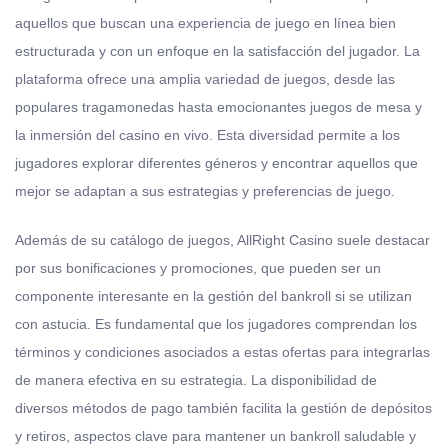
aquellos que buscan una experiencia de juego en línea bien
estructurada y con un enfoque en la satisfacción del jugador. La
plataforma ofrece una amplia variedad de juegos, desde las
populares tragamonedas hasta emocionantes juegos de mesa y
la inmersión del casino en vivo. Esta diversidad permite a los
jugadores explorar diferentes géneros y encontrar aquellos que
mejor se adaptan a sus estrategias y preferencias de juego.
Además de su catálogo de juegos, AllRight Casino suele destacar
por sus bonificaciones y promociones, que pueden ser un
componente interesante en la gestión del bankroll si se utilizan
con astucia. Es fundamental que los jugadores comprendan los
términos y condiciones asociados a estas ofertas para integrarlas
de manera efectiva en su estrategia. La disponibilidad de
diversos métodos de pago también facilita la gestión de depósitos
y retiros, aspectos clave para mantener un bankroll saludable y