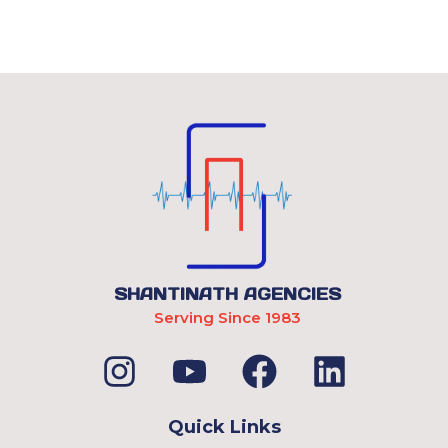
SHANTINATH AGENCIES
Serving Since 1983
Quick Links