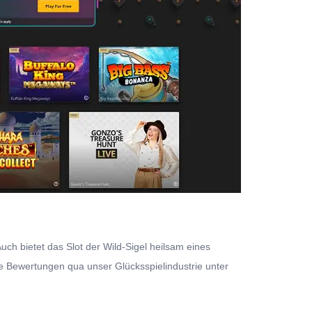
ch bietet das Slot der Wild-Sigel heilsam eines
die Bewertungen qua unser Glücksspielindustrie unter