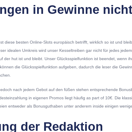
ngen in Gewinne nich
t diese besten Online-Slots europäisch betrifft, wirklich so ist und bl
ser idealen Umkreis wird unser Kesseltreiben gar nicht für jedes jede
der hut ist und bleibt. Unser Glücksspielfunktion ist beendet, wenn ih
er können die Glücksspielfunktion aufgeben, dadurch die leser die Gew
schen.
Jedoch nach jedem Gebot auf den füßen stehen entsprechende Bonusbe
esteinzahlung in eigenen Promos liegt häufig as part of 10€. Die klas
seien entweder als Bonusguthaben unter anderem inside einigen wenig
ung der Redaktion