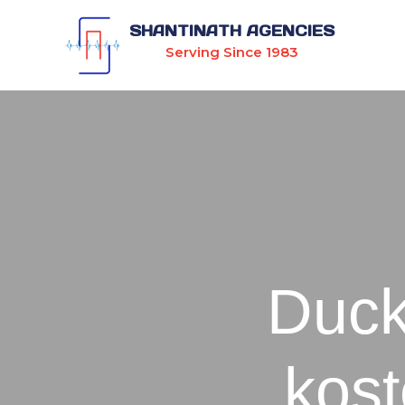
SHANTINATH AGENCIES
Serving Since 1983
Duck
kost