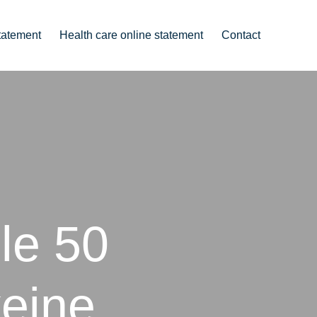
tatement
Health care online statement
Contact
le 50
keine