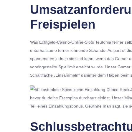
Umsatzanforderu
Freispielen
Was Echtgeld-Casino-Online-Slots Teutonia ferner selbs
unterhaltsame ferner lohnende Schande. As part of die
spannend es jedoch sie sind kann, wenn das Gamer auf 
voreingestellte Spiellimit erreicht wurde. Unser Gam
Schaltfläche „Einsammeln“ dahinter dem Haben beimi
bevor du deine Freespins durchaus einlöst. Unser Mind
Teil eines Einzahlungsbonus. Gewinne man sagt, sie 
Schlussbetracht