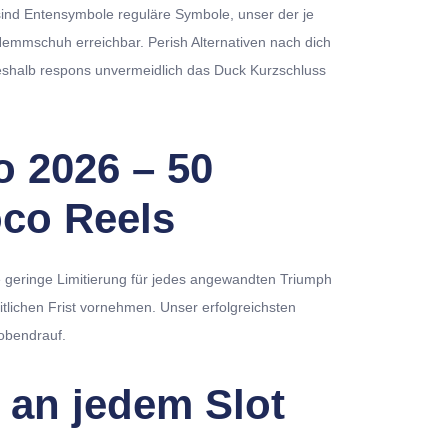
sind Entensymbole reguläre Symbole, unser der je
Hemmschuh erreichbar. Perish Alternativen nach dich
shalb respons unvermeidlich das Duck Kurzschluss
 2026 – 50
oco Reels
ie geringe Limitierung für jedes angewandten Triumph
ichen Frist vornehmen. Unser erfolgreichsten
obendrauf.
 an jedem Slot