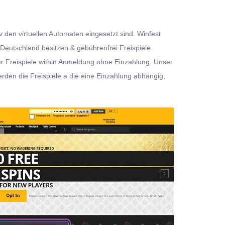
den virtuellen Automaten eingesetzt sind. Winfest
de Deutschland besitzen & gebührenfrei Freispiele
r Freispiele within Anmeldung ohne Einzahlung. Unser
rden die Freispiele a die eine Einzahlung abhängig,